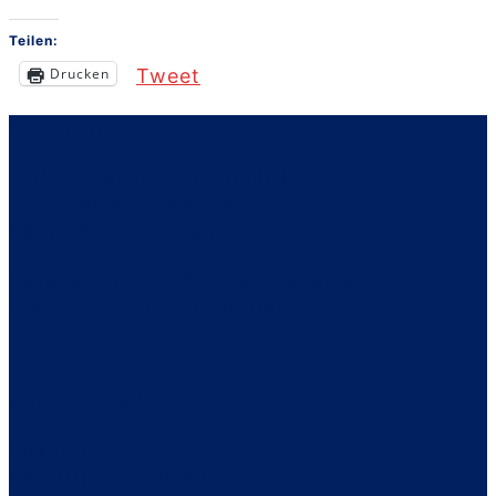
Teilen:
Drucken
Tweet
Anschrift
Liefner Haustechnik GmbH
Hinter dem Turme 8 A
38114 Braunschweig
geschäftsführende Gesellschafter
Olaf Buchholz & Oliver Peter
Kommunikation
Telefon
+49 (0)531 256180