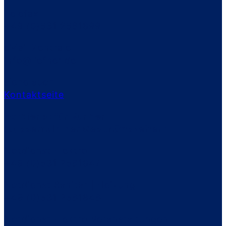
Telefax
+49 (0)531 2561899
eMail Zentrale
info@liefner.de
siehe auch
Kontaktseite
Notdienst für Kunden
(ausserhalb der Geschäftszeiten)
Notdienst Elektro
+49 (0)531 2561847
Notdienst Sanitär | Heizung
+49 (0)531 2561846
Notdienst Elektro Veranstaltungen