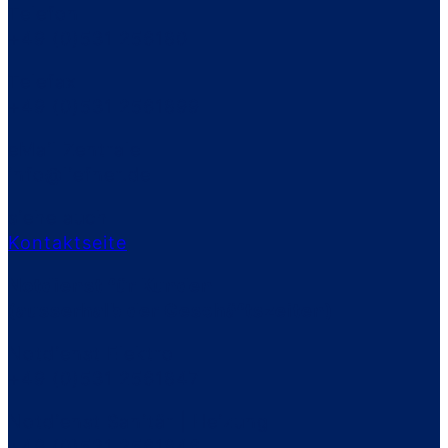
Telefon
+49 (0)531 256180
Telefax
+49 (0)531 2561899
eMail Zentrale
info@liefner.de
siehe auch
Kontaktseite
Notdienst für Kunden
(ausserhalb der Geschäftszeiten)
Notdienst Elektro
+49 (0)531 2561847
Notdienst Sanitär | Heizung
+49 (0)531 2561846