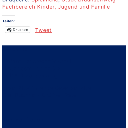
Fachbereich Kinder, Jugend und Familie
Teilen:
Drucken
Tweet
Anschrift
Liefner Haustechnik GmbH
Hinter dem Turme 8 A
38114 Braunschweig
geschäftsführende Gesellschafter
Olaf Buchholz & Oliver Peter
Kommunikation