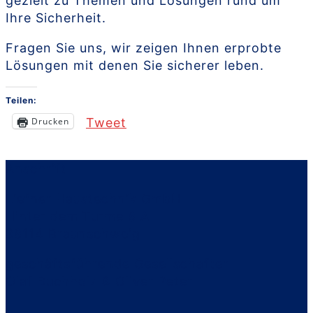
gezielt zu Themen und Lösungen rund um
Ihre Sicherheit.
Fragen Sie uns, wir zeigen Ihnen erprobte
Lösungen mit denen Sie sicherer leben.
Teilen:
Drucken
Tweet
Anschrift
Liefner Haustechnik GmbH
Hinter dem Turme 8 A
38114 Braunschweig
geschäftsführende Gesellschafter
Olaf Buchholz & Oliver Peter