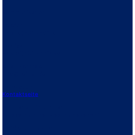
Kommunikation
Telefon
+49 (0)531 256180
Telefax
+49 (0)531 2561899
eMail Zentrale
info@liefner.de
siehe auch
Kontaktseite
Notdienst für Kunden
(ausserhalb der Geschäftszeiten)
Notdienst Elektro