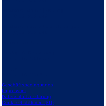
+49 (0)531 2561847
Notdienst Sanitär | Heizung
+49 (0)531 2561846
Notdienst Elektro Veranstaltungen
+49 (0)531 2561848
Geschäftszeiten
Montag bis Donnerstag
7:30 Uhr bis 16:15 Uhr
Freitag
7:30 Uhr bis 12:45 Uhr
Geschäftsbedingungen
Impressum
Datenschutzerklärung
Cookie-Richtlinien (EU)