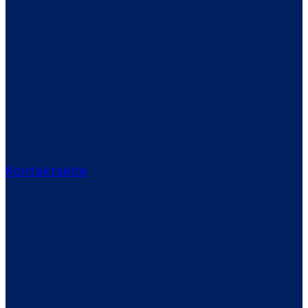
Telefon
+49 (0)531 256180
Telefax
+49 (0)531 2561899
eMail Zentrale
info@liefner.de
siehe auch
Kontaktseite
Notdienst für Kunden
(ausserhalb der Geschäftszeiten)
Notdienst Elektro
+49 (0)531 2561847
Notdienst Sanitär | Heizung