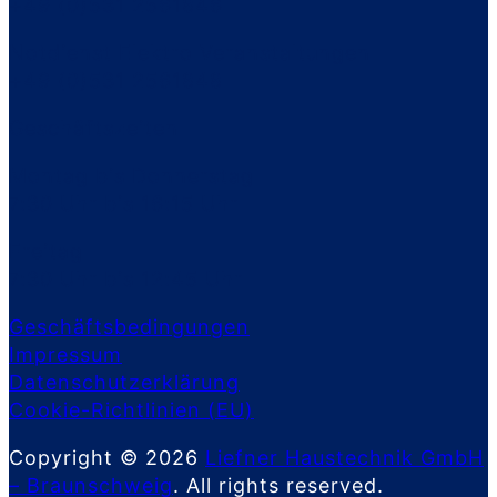
+49 (0)531 2561846
Notdienst Elektro Veranstaltungen
+49 (0)531 2561848
Geschäftszeiten
Montag bis Donnerstag
7:30 Uhr bis 16:15 Uhr
Freitag
7:30 Uhr bis 12:45 Uhr
Geschäftsbedingungen
Impressum
Datenschutzerklärung
Cookie-Richtlinien (EU)
Copyright © 2026
Liefner Haustechnik GmbH
– Braunschweig
. All rights reserved.