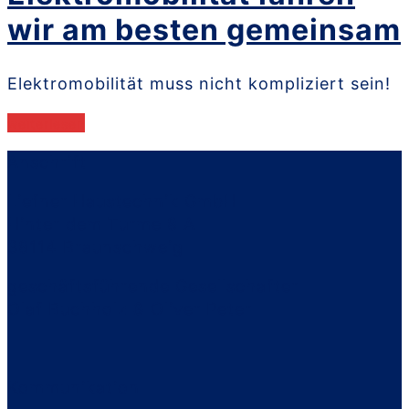
wir am besten gemeinsam
Elektromobilität muss nicht kompliziert sein!
weiterlesen
Anschrift
Liefner Haustechnik GmbH
Hinter dem Turme 8 A
38114 Braunschweig
geschäftsführende Gesellschafter
Olaf Buchholz & Oliver Peter
Kommunikation