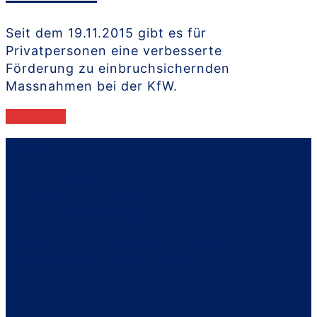
Seit dem 19.11.2015 gibt es für
Privatpersonen eine verbesserte
Förderung zu einbruchsichernden
Massnahmen bei der KfW.
weiterlesen
Anschrift
Liefner Haustechnik GmbH
Hinter dem Turme 8 A
38114 Braunschweig
geschäftsführende Gesellschafter
Olaf Buchholz & Oliver Peter