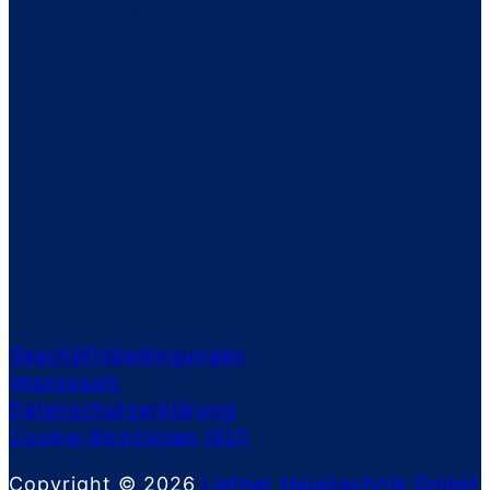
Notdienst Sanitär | Heizung
+49 (0)531 2561846
Notdienst Elektro Veranstaltungen
+49 (0)531 2561848
Geschäftszeiten
Montag bis Donnerstag
7:30 Uhr bis 16:15 Uhr
Freitag
7:30 Uhr bis 12:45 Uhr
Geschäftsbedingungen
Impressum
Datenschutzerklärung
Cookie-Richtlinien (EU)
Copyright © 2026
Liefner Haustechnik GmbH