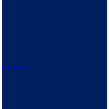
Kommunikation
Telefon
+49 (0)531 256180
Telefax
+49 (0)531 2561899
eMail Zentrale
info@liefner.de
siehe auch
Kontaktseite
Notdienst für Kunden
(ausserhalb der Geschäftszeiten)
Notdienst Elektro
+49 (0)531 2561847