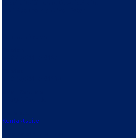
geschäftsführende Gesellschafter
Olaf Buchholz & Oliver Peter
Kommunikation
Telefon
+49 (0)531 256180
Telefax
+49 (0)531 2561899
eMail Zentrale
info@liefner.de
siehe auch
Kontaktseite
Notdienst für Kunden