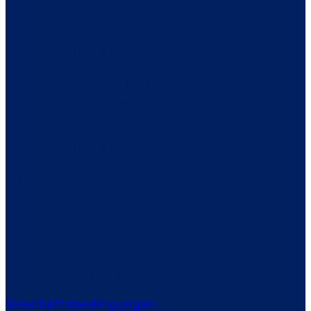
(ausserhalb der Geschäftszeiten)
Notdienst Elektro
+49 (0)531 2561847
Notdienst Sanitär | Heizung
+49 (0)531 2561846
Notdienst Elektro Veranstaltungen
+49 (0)531 2561848
Geschäftszeiten
Montag bis Donnerstag
7:30 Uhr bis 16:15 Uhr
Freitag
7:30 Uhr bis 12:45 Uhr
Geschäftsbedingungen